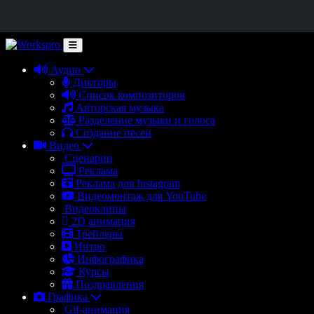
Аудио
Дикторы
Список композиторов
Авторская музыка
Разделение музыки и голоса
Создание песен
Видео
Сценарии
Реклама
Реклама для Instagram
Видеомонтаж для YouTube
Видеоклипы
2D анимация
Трейлеры
Интро
Инфографика
Курсы
Поздравления
Графика
Gif-анимация