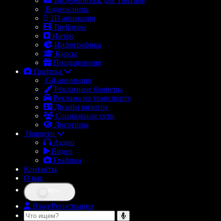
Видеомонтаж для YouTube
Видеоклипы
2D анимация
Трейлеры
Интро
Инфографика
Курсы
Поздравления
Графика
Gif-анимация
Рекламные баннеры
Реклама на транспорте
Дизайн визиток
Социальные сети
Логотипы
Новости
Аудио
Видео
Графика
Контакты
О нас
RU
Вход/Регистрация