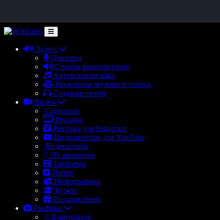
Аудио
Дикторы
Список композиторов
Авторская музыка
Разделение музыки и голоса
Создание песен
Видео
Сценарии
Реклама
Реклама для Instagram
Видеомонтаж для YouTube
Видеоклипы
2D анимация
Трейлеры
Интро
Инфографика
Курсы
Поздравления
Графика
Gif-анимация