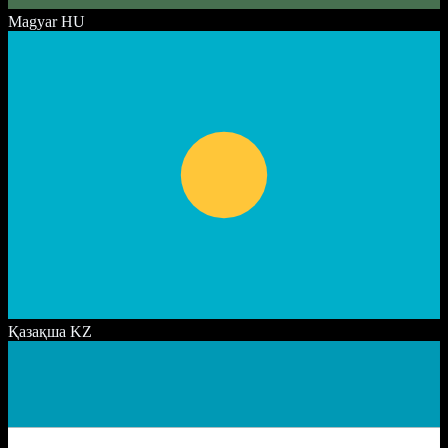
Magyar
HU
Қазақша
KZ