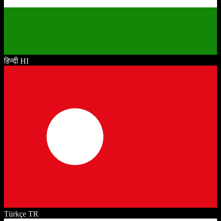
हिन्दी
HI
Türkçe
TR