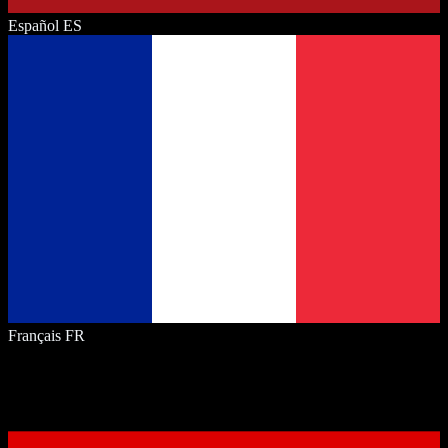
Español
ES
Français
FR