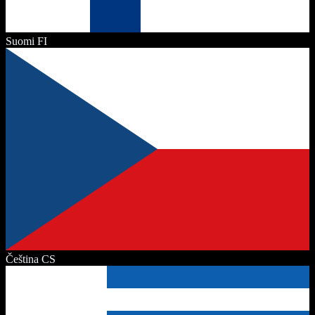
Suomi
FI
Čeština
CS