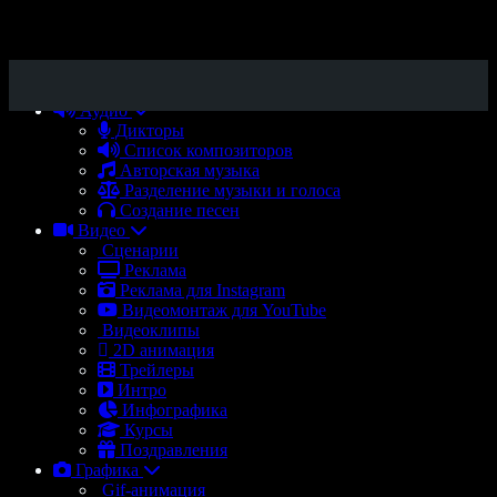
Аудио
Дикторы
Список композиторов
Авторская музыка
Разделение музыки и голоса
Создание песен
Видео
Сценарии
Реклама
Реклама для Instagram
Видеомонтаж для YouTube
Видеоклипы
2D анимация
Трейлеры
Интро
Инфографика
Курсы
Поздравления
Графика
Gif-анимация