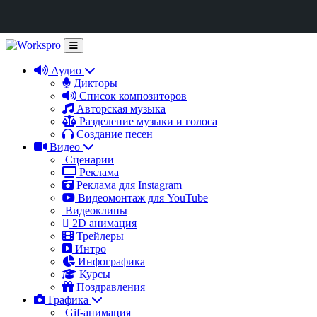
Аудио
Дикторы
Список композиторов
Авторская музыка
Разделение музыки и голоса
Создание песен
Видео
Сценарии
Реклама
Реклама для Instagram
Видеомонтаж для YouTube
Видеоклипы
2D анимация
Трейлеры
Интро
Инфографика
Курсы
Поздравления
Графика
Gif-анимация