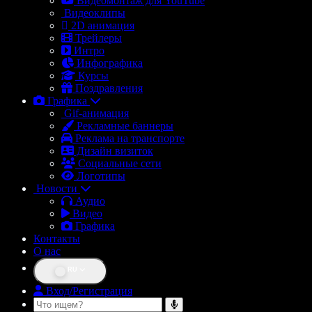
Видеомонтаж для YouTube
Видеоклипы
2D анимация
Трейлеры
Интро
Инфографика
Курсы
Поздравления
Графика
Gif-анимация
Рекламные баннеры
Реклама на транспорте
Дизайн визиток
Социальные сети
Логотипы
Новости
Аудио
Видео
Графика
Контакты
О нас
RU
Вход/Регистрация