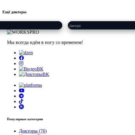
..
Будет скоро...
Ещё дикторы
лина
Дарья Гзюнова
Дикторы
Мы всегда идём в ногу со временем!
Популярные категории
Дикторы (76)