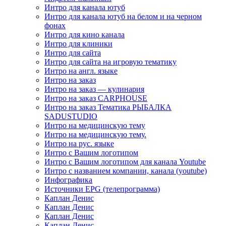
Интро для канала ютуб
Интро для канала ютуб на белом и на черном
фонах
Интро для кино канала
Интро для клиники
Интро для сайта
Интро для сайта на игровую тематику
Интро на англ. языке
Интро на заказ
Интро на заказ — кулинария
Интро на заказ CARPHOUSE
Интро на заказ Тематика РЫБАЛКА
SADUSTUDIO
Интро на медицинскую тему
Интро на медицинскую тему.
Интро на рус. языке
Интро с Вашим логотипом
Интро с Вашим логотипом для канала Youtube
Интро с названием компании, канала (youtube)
Инфографика
Источники EPG (телепрограмма)
Каплан Денис
Каплан Денис
Каплан Денис
Каплан Денис