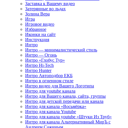
Заставка к Вашему видео
Затерянные во льдах
Золина Вера
Игра
Игровое видео
Избранное
Иконки на сайт
Инструкция
Интро
Интро — минималистический стиль
Интро — Огонь
Интро «Глобус Тур»
Интро Hi-Tech
Интро Hunter
Интро Автоподбор ЕКБ
Интро в огненном стиле
Интро видео для Вашего Логотипа
Интро для youtube канала
Интро для Вашего канала, сайта, группы
Интро для детской передачи или канала
Интро для канала «Восьмёрка»
Интро для канала Youtube
Интро для канала youtube «Штуки Из Труб»
Интро для канала Альтернативный МирЪ с
Андреем Сажиным