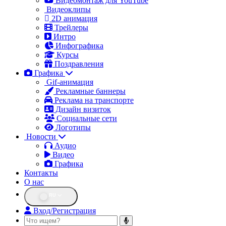
Видеомонтаж для YouTube
Видеоклипы
2D анимация
Трейлеры
Интро
Инфографика
Курсы
Поздравления
Графика
Gif-анимация
Рекламные баннеры
Реклама на транспорте
Дизайн визиток
Социальные сети
Логотипы
Новости
Аудио
Видео
Графика
Контакты
О нас
RU
Вход/Регистрация