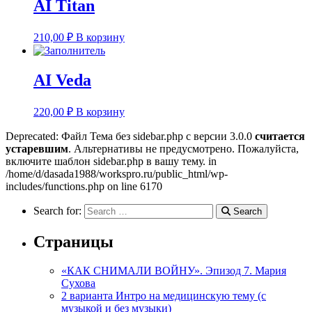
AI Titan
210,00
₽
В корзину
AI Veda
220,00
₽
В корзину
Deprecated: Файл Тема без sidebar.php с версии 3.0.0
считается
устаревшим
. Альтернативы не предусмотрено. Пожалуйста,
включите шаблон sidebar.php в вашу тему. in
/home/d/dasada1988/workspro.ru/public_html/wp-
includes/functions.php on line 6170
Search for:
Search
Страницы
«КАК СНИМАЛИ ВОЙНУ». Эпизод 7. Мария
Сухова
2 варианта Интро на медицинскую тему (с
музыкой и без музыки)