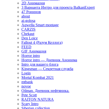
2D Анимация
3 Варианта Интро для проекта BalkanExpert
47 Ронинов
about
ai-golosa
Aqwella Smart montage
CARZIS
Chekaut
Den Loice
Fallout 4 (Разум Келлога)
FEED
GIF Анимация
Horror intro
Horror intro — Дневник Анонима
Intro для вашего блога
Kingsman — Секретная служба
Login
Mortal Kombat 2021
mtbank
novoe
Oilman. Дневник нефтяника.
Pete Scott
RAITON NATURA
Scary Intro
Siberian collection