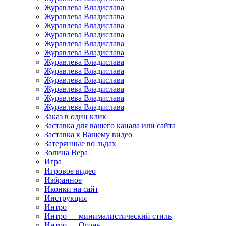
Журавлева Владислава
Журавлева Владислава
Журавлева Владислава
Журавлева Владислава
Журавлева Владислава
Журавлева Владислава
Журавлева Владислава
Журавлева Владислава
Журавлева Владислава
Журавлева Владислава
Журавлева Владислава
Журавлева Владислава
Заказ в один клик
Заставка для вашего канала или сайта
Заставка к Вашему видео
Затерянные во льдах
Золина Вера
Игра
Игровое видео
Избранное
Иконки на сайт
Инструкция
Интро
Интро — минималистический стиль
Интро — Огонь