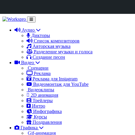
Аудио
Дикторы
Список композиторов
Авторская музыка
Разделение музыки и голоса
Создание песен
Видео
Сценарии
Реклама
Реклама для Instagram
Видеомонтаж для YouTube
Видеоклипы
2D анимация
Трейлеры
Интро
Инфографика
Курсы
Поздравления
Графика
Gif-анимация