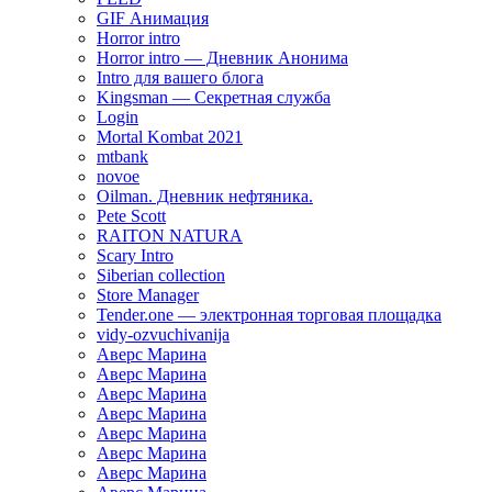
GIF Анимация
Horror intro
Horror intro — Дневник Анонима
Intro для вашего блога
Kingsman — Секретная служба
Login
Mortal Kombat 2021
mtbank
novoe
Oilman. Дневник нефтяника.
Pete Scott
RAITON NATURA
Scary Intro
Siberian collection
Store Manager
Tender.one — электронная торговая площадка
vidy-ozvuchivanija
Аверс Марина
Аверс Марина
Аверс Марина
Аверс Марина
Аверс Марина
Аверс Марина
Аверс Марина