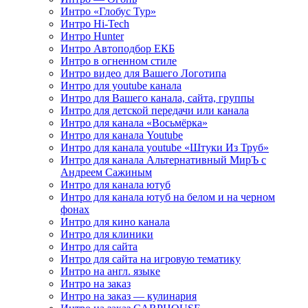
Интро «Глобус Тур»
Интро Hi-Tech
Интро Hunter
Интро Автоподбор ЕКБ
Интро в огненном стиле
Интро видео для Вашего Логотипа
Интро для youtube канала
Интро для Вашего канала, сайта, группы
Интро для детской передачи или канала
Интро для канала «Восьмёрка»
Интро для канала Youtube
Интро для канала youtube «Штуки Из Труб»
Интро для канала Альтернативный МирЪ с
Андреем Сажиным
Интро для канала ютуб
Интро для канала ютуб на белом и на черном
фонах
Интро для кино канала
Интро для клиники
Интро для сайта
Интро для сайта на игровую тематику
Интро на англ. языке
Интро на заказ
Интро на заказ — кулинария