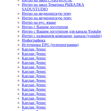
Интро на заказ CARPHOUSE
Интро на заказ Тематика РЫБАЛКА
SADUSTUDIO
Интро на медицинскую тему
Интро на медицинскую тему.
Интро на рус. языке
Интро с Вашим логотипом
Интро с Вашим логотипом для канала Youtube
Интро с названием компании, канала (youtube)
Инфографика
Источники EPG (телепрограмма)
Каплан Денис
Каплан Денис
Каплан Денис
Каплан Денис
Каплан Денис
Каплан Денис
Каплан Денис
Каплан Денис
Каплан Денис
Каплан Денис
Каплан Денис
Каплан Денис
Каплан Денис
Каплан Денис