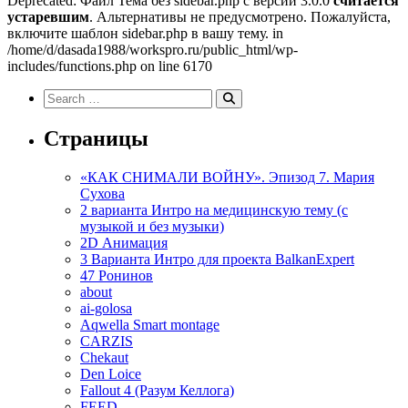
Deprecated: Файл Тема без sidebar.php с версии 3.0.0
считается
устаревшим
. Альтернативы не предусмотрено. Пожалуйста,
включите шаблон sidebar.php в вашу тему. in
/home/d/dasada1988/workspro.ru/public_html/wp-
includes/functions.php on line 6170
Search
for:
Search
Страницы
«КАК СНИМАЛИ ВОЙНУ». Эпизод 7. Мария
Сухова
2 варианта Интро на медицинскую тему (с
музыкой и без музыки)
2D Анимация
3 Варианта Интро для проекта BalkanExpert
47 Ронинов
about
ai-golosa
Aqwella Smart montage
CARZIS
Chekaut
Den Loice
Fallout 4 (Разум Келлога)
FEED