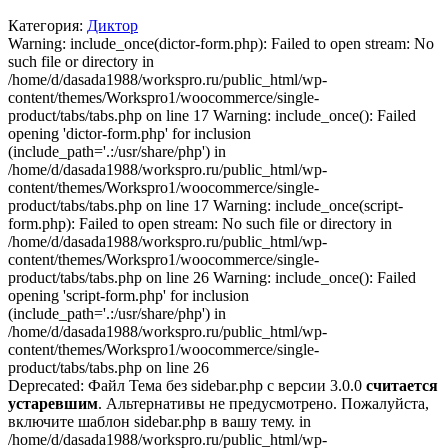
Категория:
Диктор
Warning: include_once(dictor-form.php): Failed to open stream: No
such file or directory in
/home/d/dasada1988/workspro.ru/public_html/wp-
content/themes/Workspro1/woocommerce/single-
product/tabs/tabs.php on line 17 Warning: include_once(): Failed
opening 'dictor-form.php' for inclusion
(include_path='.:/usr/share/php') in
/home/d/dasada1988/workspro.ru/public_html/wp-
content/themes/Workspro1/woocommerce/single-
product/tabs/tabs.php on line 17 Warning: include_once(script-
form.php): Failed to open stream: No such file or directory in
/home/d/dasada1988/workspro.ru/public_html/wp-
content/themes/Workspro1/woocommerce/single-
product/tabs/tabs.php on line 26 Warning: include_once(): Failed
opening 'script-form.php' for inclusion
(include_path='.:/usr/share/php') in
/home/d/dasada1988/workspro.ru/public_html/wp-
content/themes/Workspro1/woocommerce/single-
product/tabs/tabs.php on line 26
Deprecated: Файл Тема без sidebar.php с версии 3.0.0
считается
устаревшим
. Альтернативы не предусмотрено. Пожалуйста,
включите шаблон sidebar.php в вашу тему. in
/home/d/dasada1988/workspro.ru/public_html/wp-