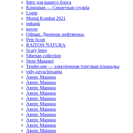
Intro для вашего блога
Kingsman — Секретная служба
Login
Mortal Kombat 2021
mtbank
novoe
Oilman. Дневник нефтяника.
Pete Scott
RAITON NATURA
Scary Intro
Siberian collection
Store Manager
Tender.one — электронная торговая площадка
vidy-ozvuchivanija
Аверс Марина
Аверс Марина
Аверс Марина
Аверс Марина
Аверс Марина
Аверс Марина
Аверс Марина
Аверс Марина
Аверс Марина
Аверс Марина
Аверс Марина