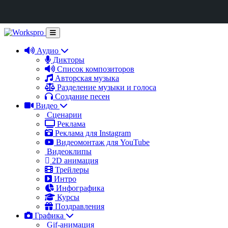
Аудио
Дикторы
Список композиторов
Авторская музыка
Разделение музыки и голоса
Создание песен
Видео
Сценарии
Реклама
Реклама для Instagram
Видеомонтаж для YouTube
Видеоклипы
2D анимация
Трейлеры
Интро
Инфографика
Курсы
Поздравления
Графика
Gif-анимация