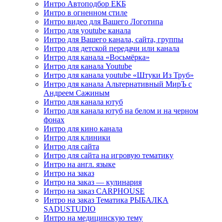
Интро Автоподбор ЕКБ
Интро в огненном стиле
Интро видео для Вашего Логотипа
Интро для youtube канала
Интро для Вашего канала, сайта, группы
Интро для детской передачи или канала
Интро для канала «Восьмёрка»
Интро для канала Youtube
Интро для канала youtube «Штуки Из Труб»
Интро для канала Альтернативный МирЪ с
Андреем Сажиным
Интро для канала ютуб
Интро для канала ютуб на белом и на черном
фонах
Интро для кино канала
Интро для клиники
Интро для сайта
Интро для сайта на игровую тематику
Интро на англ. языке
Интро на заказ
Интро на заказ — кулинария
Интро на заказ CARPHOUSE
Интро на заказ Тематика РЫБАЛКА
SADUSTUDIO
Интро на медицинскую тему