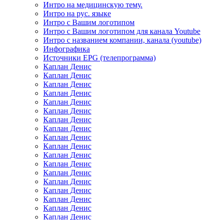
Интро на медицинскую тему.
Интро на рус. языке
Интро с Вашим логотипом
Интро с Вашим логотипом для канала Youtube
Интро с названием компании, канала (youtube)
Инфографика
Источники EPG (телепрограмма)
Каплан Денис
Каплан Денис
Каплан Денис
Каплан Денис
Каплан Денис
Каплан Денис
Каплан Денис
Каплан Денис
Каплан Денис
Каплан Денис
Каплан Денис
Каплан Денис
Каплан Денис
Каплан Денис
Каплан Денис
Каплан Денис
Каплан Денис
Каплан Денис