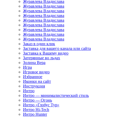
Журавлева Владислава
Журавлева Владислава
Журавлева Владислава
Журавлева Владислава
Журавлева Владислава
Журавлева Владислава
Журавлева Владислава
Журавлева Владислава
Журавлева Владислава
Заказ в один клик
Заставка для вашего канала или сайта
Заставка к Вашему видео
Затерянные во льдах
Золина Вера
Игра
Игровое видео
Избранное
Иконки на сайт
Инструкция
Интро
Интро — минималистический стиль
Интро — Огонь
Интро «Глобус Тур»
Интро Hi-Tech
Интро Hunter