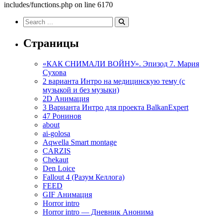
includes/functions.php on line 6170
Search
for:
Search
Страницы
«КАК СНИМАЛИ ВОЙНУ». Эпизод 7. Мария
Сухова
2 варианта Интро на медицинскую тему (с
музыкой и без музыки)
2D Анимация
3 Варианта Интро для проекта BalkanExpert
47 Ронинов
about
ai-golosa
Aqwella Smart montage
CARZIS
Chekaut
Den Loice
Fallout 4 (Разум Келлога)
FEED
GIF Анимация
Horror intro
Horror intro — Дневник Анонима