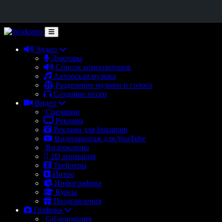
Аудио
Дикторы
Список композиторов
Авторская музыка
Разделение музыки и голоса
Создание песен
Видео
Сценарии
Реклама
Реклама для Instagram
Видеомонтаж для YouTube
Видеоклипы
2D анимация
Трейлеры
Интро
Инфографика
Курсы
Поздравления
Графика
Gif-анимация