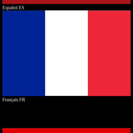
Español
ES
Français
FR