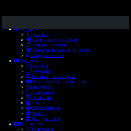
Аудио
Дикторы
Список композиторов
Авторская музыка
Разделение музыки и голоса
Создание песен
Видео
Сценарии
Реклама
Реклама для Instagram
Видеомонтаж для YouTube
Видеоклипы
2D анимация
Трейлеры
Интро
Инфографика
Курсы
Поздравления
Графика
Gif-анимация