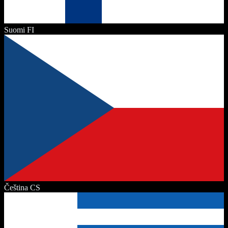
Suomi
FI
Čeština
CS