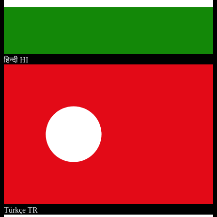
हिन्दी
HI
Türkçe
TR