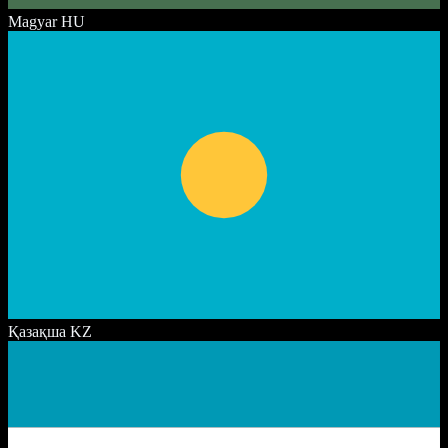
Magyar
HU
Қазақша
KZ