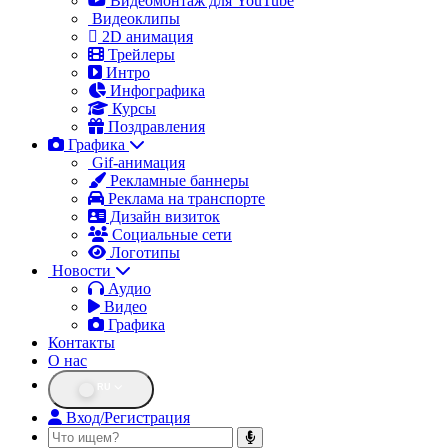
Видеомонтаж для YouTube
Видеоклипы
2D анимация
Трейлеры
Интро
Инфографика
Курсы
Поздравления
Графика
Gif-анимация
Рекламные баннеры
Реклама на транспорте
Дизайн визиток
Социальные сети
Логотипы
Новости
Аудио
Видео
Графика
Контакты
О нас
RU
Вход/Регистрация