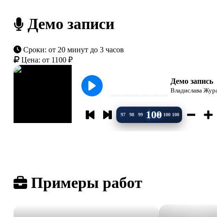
Демо записи
Сроки:
от 20 минут до 3 часов
Цена:
от 1100 ₽
Демо запись
Владислава Жур
100
97
98
99
100
100
100
Примеры работ