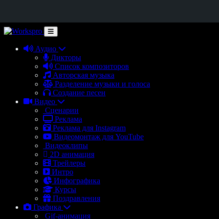
Аудио
Дикторы
Список композиторов
Авторская музыка
Разделение музыки и голоса
Создание песен
Видео
Сценарии
Реклама
Реклама для Instagram
Видеомонтаж для YouTube
Видеоклипы
2D анимация
Трейлеры
Интро
Инфографика
Курсы
Поздравления
Графика
Gif-анимация