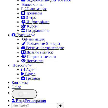
Видеомонтаж для YouTube
Видеоклипы
2D анимация
Трейлеры
Интро
Инфографика
Курсы
Поздравления
Графика
Gif-анимация
Рекламные баннеры
Реклама на транспорте
Дизайн визиток
Социальные сети
Логотипы
Новости
Аудио
Видео
Графика
Контакты
О нас
RU
Вход/Регистрация