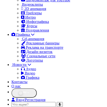
Видеомонтаж для YouTube
Видеоклипы
2D анимация
Трейлеры
Интро
Инфографика
Курсы
Поздравления
Графика
Gif-анимация
Рекламные баннеры
Реклама на транспорте
Дизайн визиток
Социальные сети
Логотипы
Новости
Аудио
Видео
Графика
Контакты
О нас
RU
Вход/Регистрация