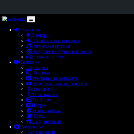
Аудио
Дикторы
Список композиторов
Авторская музыка
Разделение музыки и голоса
Создание песен
Видео
Сценарии
Реклама
Реклама для Instagram
Видеомонтаж для YouTube
Видеоклипы
2D анимация
Трейлеры
Интро
Инфографика
Курсы
Поздравления
Графика
Gif-анимация