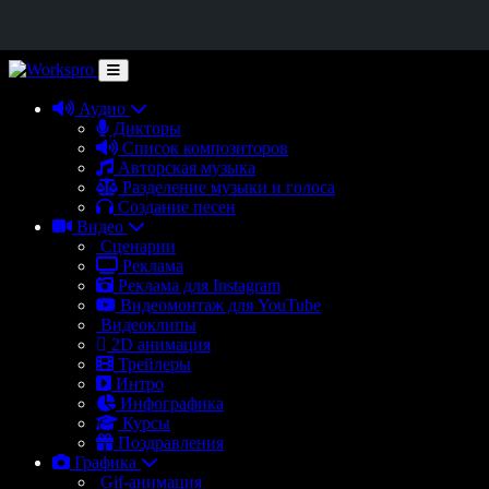
Аудио
Дикторы
Список композиторов
Авторская музыка
Разделение музыки и голоса
Создание песен
Видео
Сценарии
Реклама
Реклама для Instagram
Видеомонтаж для YouTube
Видеоклипы
2D анимация
Трейлеры
Интро
Инфографика
Курсы
Поздравления
Графика
Gif-анимация