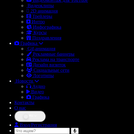
Видеомонтаж для YouTube
Видеоклипы
2D анимация
Трейлеры
Интро
Инфографика
Курсы
Поздравления
Графика
Gif-анимация
Рекламные баннеры
Реклама на транспорте
Дизайн визиток
Социальные сети
Логотипы
Новости
Аудио
Видео
Графика
Контакты
О нас
RU
Вход/Регистрация