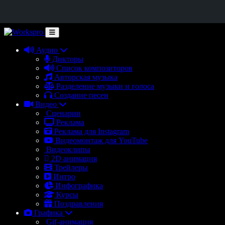
Аудио
Дикторы
Список композиторов
Авторская музыка
Разделение музыки и голоса
Создание песен
Видео
Сценарии
Реклама
Реклама для Instagram
Видеомонтаж для YouTube
Видеоклипы
2D анимация
Трейлеры
Интро
Инфографика
Курсы
Поздравления
Графика
Gif-анимация