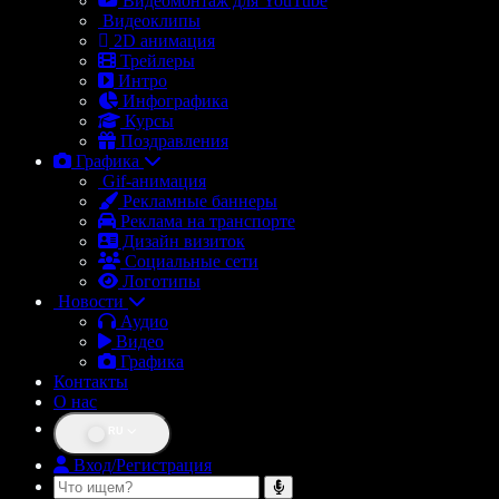
Видеомонтаж для YouTube
Видеоклипы
2D анимация
Трейлеры
Интро
Инфографика
Курсы
Поздравления
Графика
Gif-анимация
Рекламные баннеры
Реклама на транспорте
Дизайн визиток
Социальные сети
Логотипы
Новости
Аудио
Видео
Графика
Контакты
О нас
RU
Вход/Регистрация