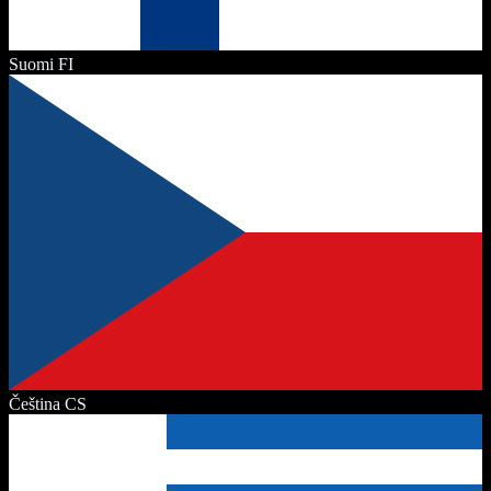
Suomi
FI
Čeština
CS