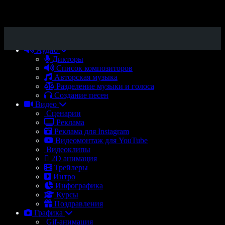
Аудио
Дикторы
Список композиторов
Авторская музыка
Разделение музыки и голоса
Создание песен
Видео
Сценарии
Реклама
Реклама для Instagram
Видеомонтаж для YouTube
Видеоклипы
2D анимация
Трейлеры
Интро
Инфографика
Курсы
Поздравления
Графика
Gif-анимация