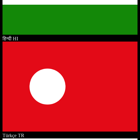
हिन्दी
HI
Türkçe
TR