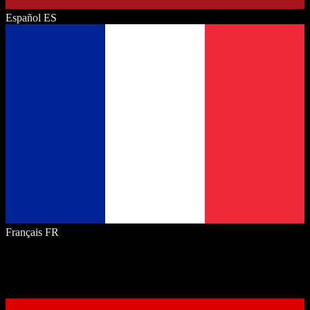
Español
ES
Français
FR