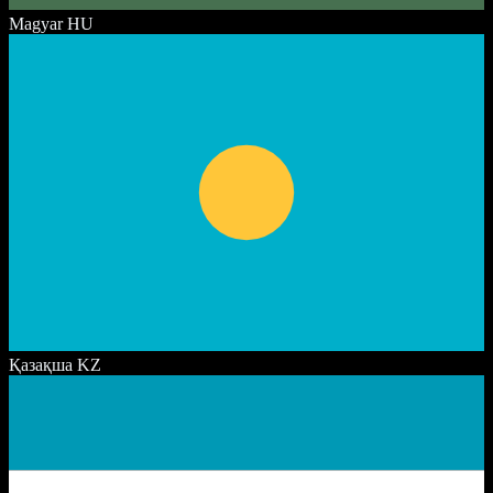
Magyar
HU
Қазақша
KZ