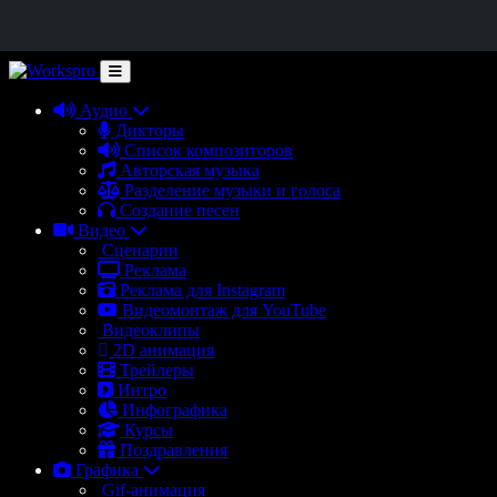
Аудио
Дикторы
Список композиторов
Авторская музыка
Разделение музыки и голоса
Создание песен
Видео
Сценарии
Реклама
Реклама для Instagram
Видеомонтаж для YouTube
Видеоклипы
2D анимация
Трейлеры
Интро
Инфографика
Курсы
Поздравления
Графика
Gif-анимация