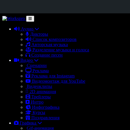
Аудио
Дикторы
Список композиторов
Авторская музыка
Разделение музыки и голоса
Создание песен
Видео
Сценарии
Реклама
Реклама для Instagram
Видеомонтаж для YouTube
Видеоклипы
2D анимация
Трейлеры
Интро
Инфографика
Курсы
Поздравления
Графика
Gif-анимация