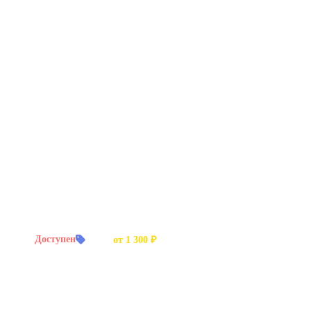
й заказ:
Доступен
Цена:
от 1 300 ₽
 аудиокниг, телепрограмм.