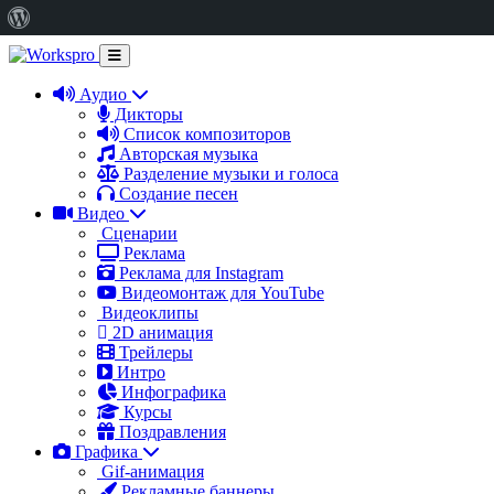
О
WordPress
Аудио
Дикторы
Список композиторов
Авторская музыка
Разделение музыки и голоса
Создание песен
Видео
Сценарии
Реклама
Реклама для Instagram
Видеомонтаж для YouTube
Видеоклипы
2D анимация
Трейлеры
Интро
Инфографика
Курсы
Поздравления
Графика
Gif-анимация
Рекламные баннеры