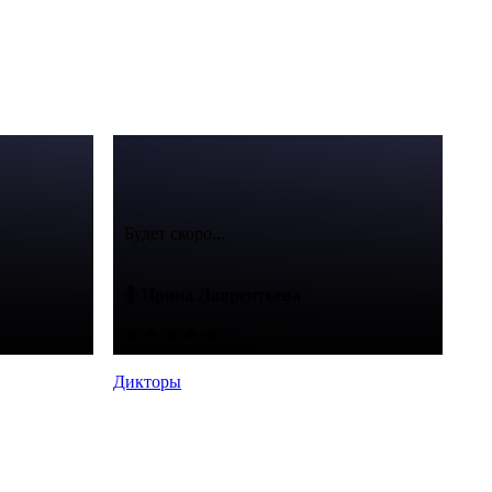
Будет скоро...
Ирина Лаврентьева
Дикторы