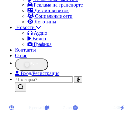
Реклама на транспорте
Дизайн визиток
Социальные сети
Логотипы
Новости
Аудио
Видео
Графика
Контакты
О нас
RU
Вход/Регистрация
Языки:
Русский
Опыт:
7 лет
Выполнено работ:
430
Срочны
Опытный диктор. Озвучивание рекламы, документальных фильмов,