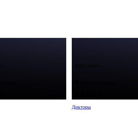
...
Будет скоро...
аулина
Дарья Гзюнова
Дикторы