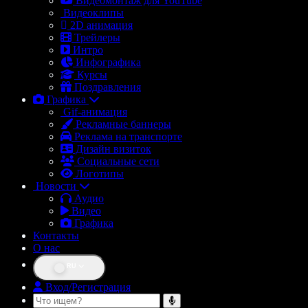
Видеомонтаж для YouTube
Видеоклипы
2D анимация
Трейлеры
Интро
Инфографика
Курсы
Поздравления
Графика
Gif-анимация
Рекламные баннеры
Реклама на транспорте
Дизайн визиток
Социальные сети
Логотипы
Новости
Аудио
Видео
Графика
Контакты
О нас
RU
Вход/Регистрация