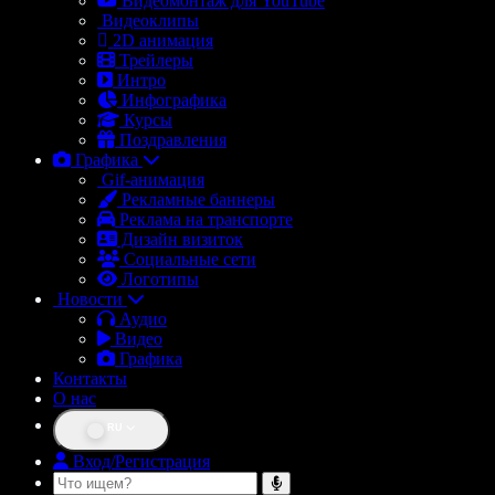
Видеомонтаж для YouTube
Видеоклипы
2D анимация
Трейлеры
Интро
Инфографика
Курсы
Поздравления
Графика
Gif-анимация
Рекламные баннеры
Реклама на транспорте
Дизайн визиток
Социальные сети
Логотипы
Новости
Аудио
Видео
Графика
Контакты
О нас
RU
Вход/Регистрация