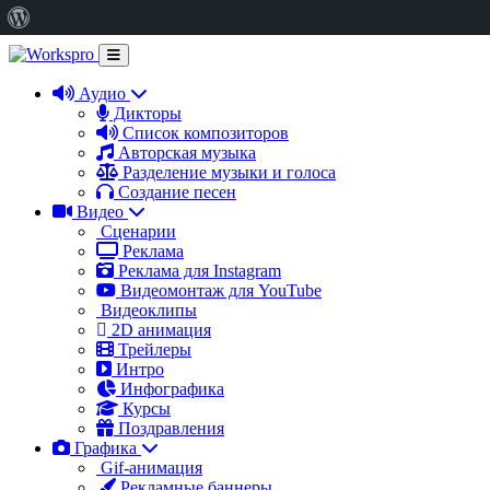
О
WordPress
Аудио
Дикторы
Список композиторов
Авторская музыка
Разделение музыки и голоса
Создание песен
Видео
Сценарии
Реклама
Реклама для Instagram
Видеомонтаж для YouTube
Видеоклипы
2D анимация
Трейлеры
Интро
Инфографика
Курсы
Поздравления
Графика
Gif-анимация
Рекламные баннеры