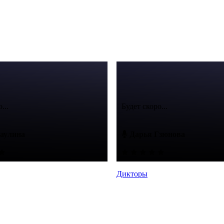
...
Будет скоро...
аулина
Дарья Гзюнова
Дикторы