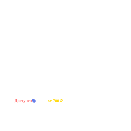
й заказ:
Доступен
Цена:
от 700 ₽
 мероприятий, аудиокниги.