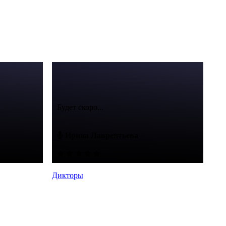
Будет скоро...
Ирина Лаврентьева
Дикторы