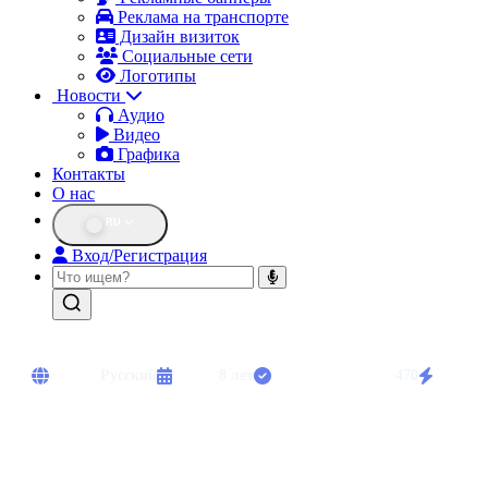
Реклама на транспорте
Дизайн визиток
Социальные сети
Логотипы
Новости
Аудио
Видео
Графика
Контакты
О нас
RU
Вход/Регистрация
Языки:
Русский
Опыт:
8 лет
Выполнено работ:
470
Срочны
Диктор с опытом. Озвучивание рекламы, комментатор спортивных