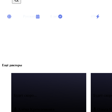
Языки:
Русский
Опыт:
8 лет
Выполнено работ:
470
Срочны
Диктор с опытом. Озвучивание рекламы, комментатор спортивных
Ещё дикторы
Будет скоро...
Будет скоро
Алёна Кремленкова
Ольга Б