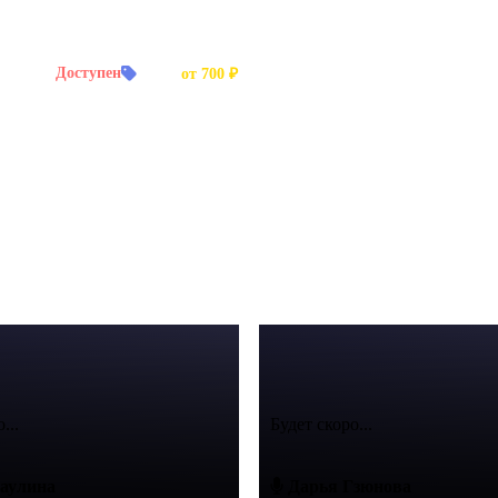
й заказ:
Доступен
Цена:
от 700 ₽
 мероприятий, аудиокниги.
...
Будет скоро...
аулина
Дарья Гзюнова