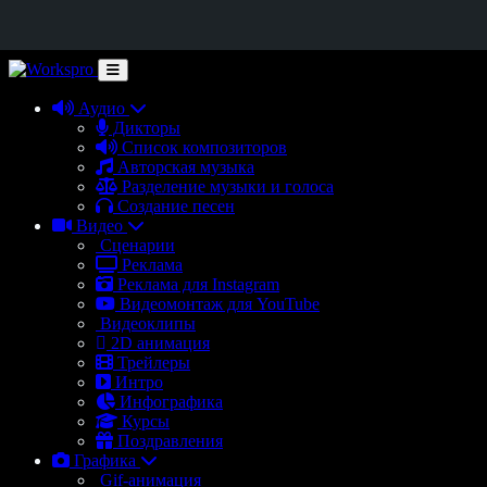
Аудио
Дикторы
Список композиторов
Авторская музыка
Разделение музыки и голоса
Создание песен
Видео
Сценарии
Реклама
Реклама для Instagram
Видеомонтаж для YouTube
Видеоклипы
2D анимация
Трейлеры
Интро
Инфографика
Курсы
Поздравления
Графика
Gif-анимация