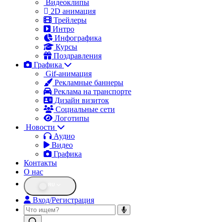
Видеоклипы
2D анимация
Трейлеры
Интро
Инфографика
Курсы
Поздравления
Графика
Gif-анимация
Рекламные баннеры
Реклама на транспорте
Дизайн визиток
Социальные сети
Логотипы
Новости
Аудио
Видео
Графика
Контакты
О нас
RU
Вход/Регистрация