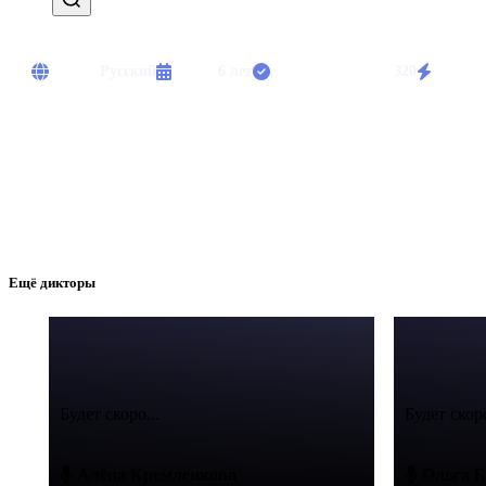
Языки:
Русский
Опыт:
6 лет
Выполнено работ:
320
Срочны
Диктор с опытом. Озвучивание рекламы, аудиогидов, корпоративн
Ещё дикторы
Будет скоро...
Будет скоро
Алёна Кремленкова
Ольга Б