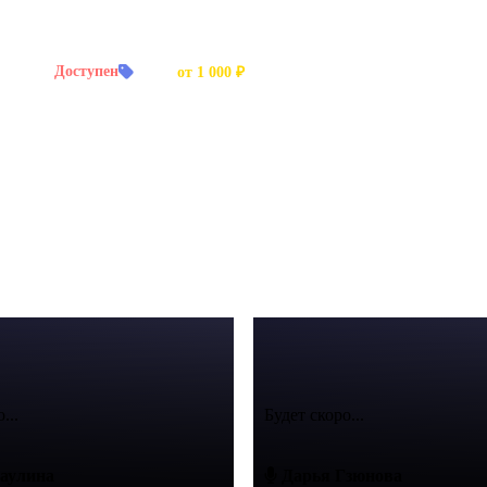
й заказ:
Доступен
Цена:
от 1 000 ₽
ых видео. Четкая дикция.
...
Будет скоро...
аулина
Дарья Гзюнова