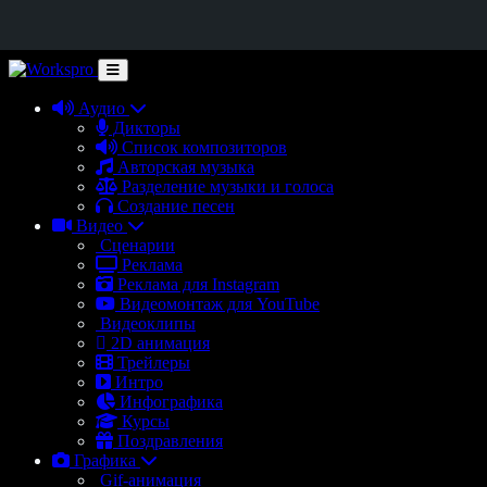
Аудио
Дикторы
Список композиторов
Авторская музыка
Разделение музыки и голоса
Создание песен
Видео
Сценарии
Реклама
Реклама для Instagram
Видеомонтаж для YouTube
Видеоклипы
2D анимация
Трейлеры
Интро
Инфографика
Курсы
Поздравления
Графика
Gif-анимация