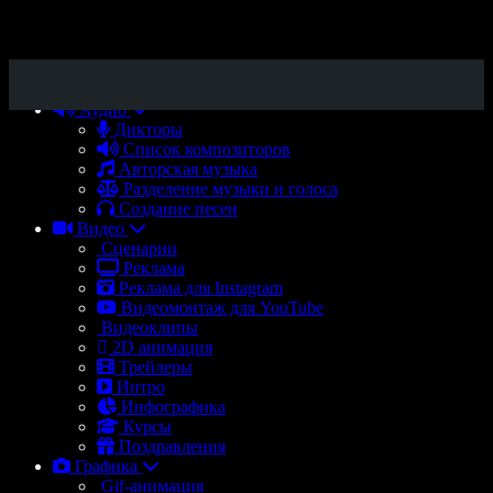
Аудио
Дикторы
Список композиторов
Авторская музыка
Разделение музыки и голоса
Создание песен
Видео
Сценарии
Реклама
Реклама для Instagram
Видеомонтаж для YouTube
Видеоклипы
2D анимация
Трейлеры
Интро
Инфографика
Курсы
Поздравления
Графика
Gif-анимация