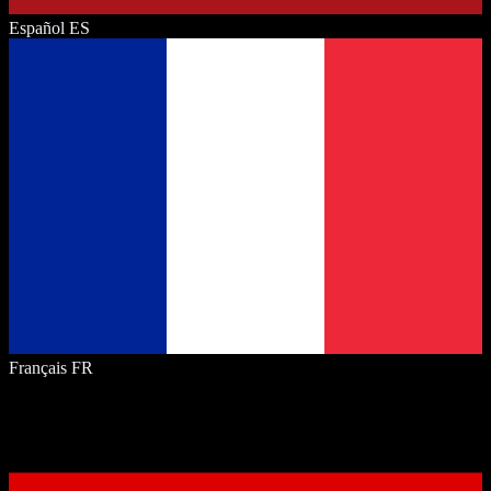
Español
ES
Français
FR