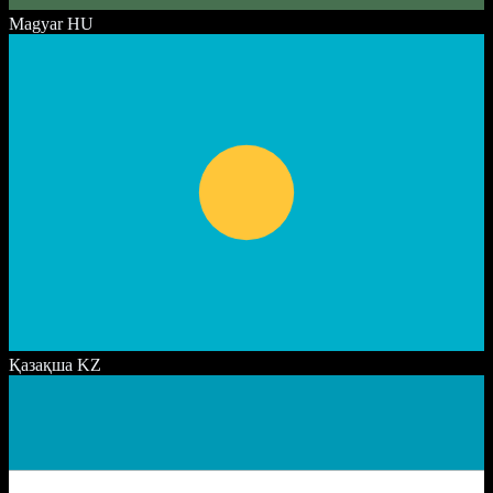
Magyar
HU
Қазақша
KZ