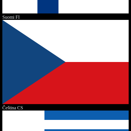
Suomi
FI
Čeština
CS