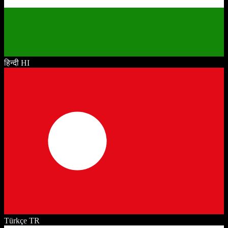
हिन्दी
HI
Türkçe
TR