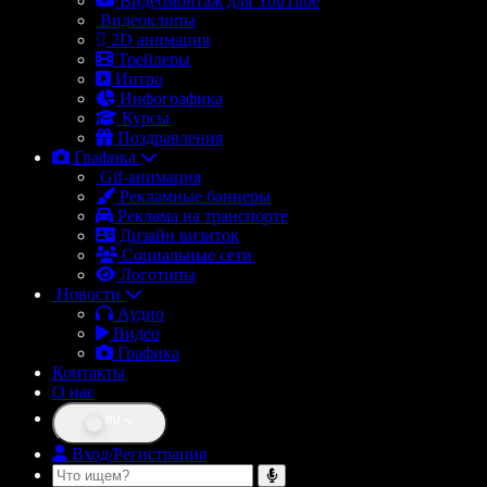
Видеомонтаж для YouTube
Видеоклипы
2D анимация
Трейлеры
Интро
Инфографика
Курсы
Поздравления
Графика
Gif-анимация
Рекламные баннеры
Реклама на транспорте
Дизайн визиток
Социальные сети
Логотипы
Новости
Аудио
Видео
Графика
Контакты
О нас
RU
Вход/Регистрация