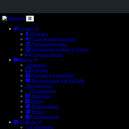
Аудио
Дикторы
Список композиторов
Авторская музыка
Разделение музыки и голоса
Создание песен
Видео
Сценарии
Реклама
Реклама для Instagram
Видеомонтаж для YouTube
Видеоклипы
2D анимация
Трейлеры
Интро
Инфографика
Курсы
Поздравления
Графика
Gif-анимация