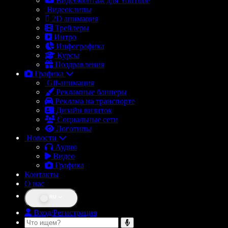
Видеомонтаж для YouTube
Видеоклипы
2D анимация
Трейлеры
Интро
Инфографика
Курсы
Поздравления
Графика
Gif-анимация
Рекламные баннеры
Реклама на транспорте
Дизайн визиток
Социальные сети
Логотипы
Новости
Аудио
Видео
Графика
Контакты
О нас
RU
Вход/Регистрация