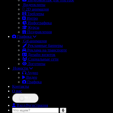
Видеомонтаж для YouTube
Видеоклипы
2D анимация
Трейлеры
Интро
Инфографика
Курсы
Поздравления
Графика
Gif-анимация
Рекламные баннеры
Реклама на транспорте
Дизайн визиток
Социальные сети
Логотипы
Новости
Аудио
Видео
Графика
Контакты
О нас
RU
Вход/Регистрация