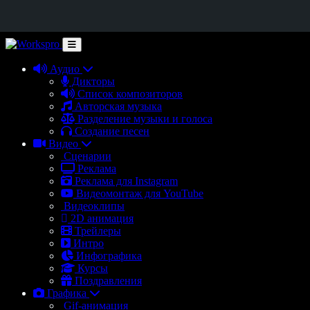
Аудио
Дикторы
Список композиторов
Авторская музыка
Разделение музыки и голоса
Создание песен
Видео
Сценарии
Реклама
Реклама для Instagram
Видеомонтаж для YouTube
Видеоклипы
2D анимация
Трейлеры
Интро
Инфографика
Курсы
Поздравления
Графика
Gif-анимация