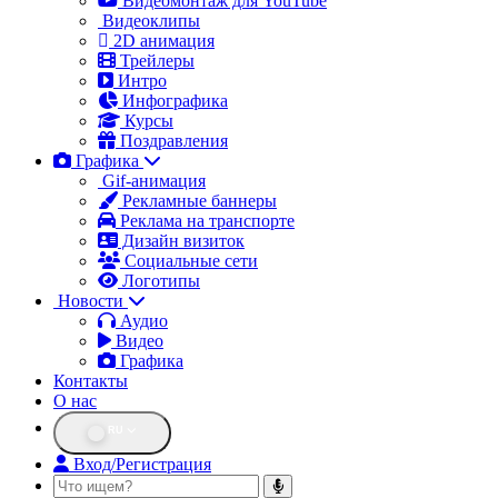
Видеомонтаж для YouTube
Видеоклипы
2D анимация
Трейлеры
Интро
Инфографика
Курсы
Поздравления
Графика
Gif-анимация
Рекламные баннеры
Реклама на транспорте
Дизайн визиток
Социальные сети
Логотипы
Новости
Аудио
Видео
Графика
Контакты
О нас
RU
Вход/Регистрация