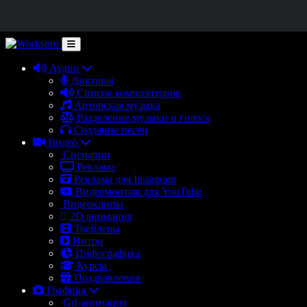
Аудио
Дикторы
Список композиторов
Авторская музыка
Разделение музыки и голоса
Создание песен
Видео
Сценарии
Реклама
Реклама для Instagram
Видеомонтаж для YouTube
Видеоклипы
2D анимация
Трейлеры
Интро
Инфографика
Курсы
Поздравления
Графика
Gif-анимация