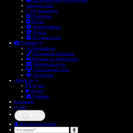
Видеомонтаж для YouTube
Видеоклипы
2D анимация
Трейлеры
Интро
Инфографика
Курсы
Поздравления
Графика
Gif-анимация
Рекламные баннеры
Реклама на транспорте
Дизайн визиток
Социальные сети
Логотипы
Новости
Аудио
Видео
Графика
Контакты
О нас
RU
Вход/Регистрация