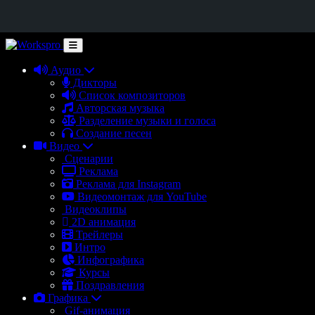
Аудио
Дикторы
Список композиторов
Авторская музыка
Разделение музыки и голоса
Создание песен
Видео
Сценарии
Реклама
Реклама для Instagram
Видеомонтаж для YouTube
Видеоклипы
2D анимация
Трейлеры
Интро
Инфографика
Курсы
Поздравления
Графика
Gif-анимация