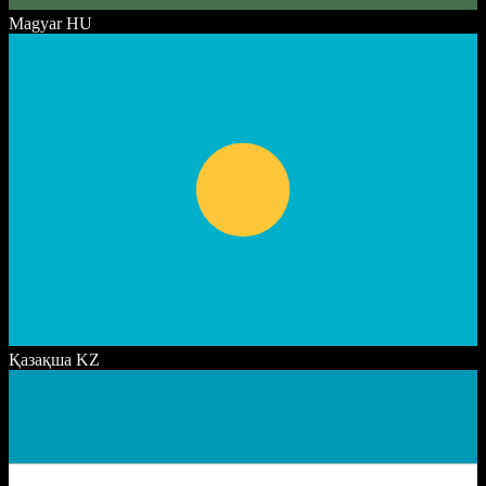
Magyar
HU
Қазақша
KZ