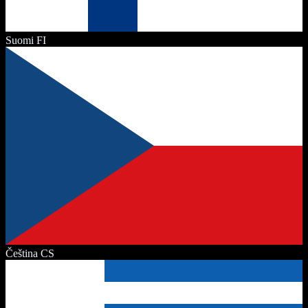
Suomi
FI
Čeština
CS