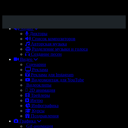
Аудио
Дикторы
Список композиторов
Авторская музыка
Разделение музыки и голоса
Создание песен
Видео
Сценарии
Реклама
Реклама для Instagram
Видеомонтаж для YouTube
Видеоклипы
2D анимация
Трейлеры
Интро
Инфографика
Курсы
Поздравления
Графика
Gif-анимация