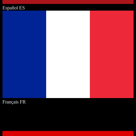
Español
ES
Français
FR