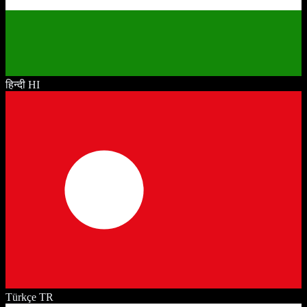
हिन्दी
HI
Türkçe
TR