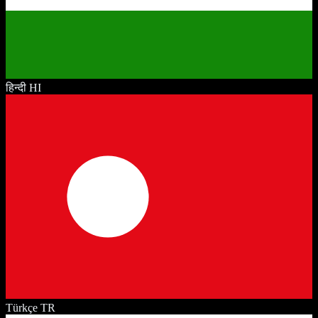
हिन्दी
HI
Türkçe
TR