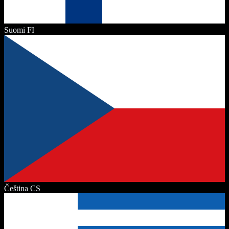
Suomi
FI
Čeština
CS