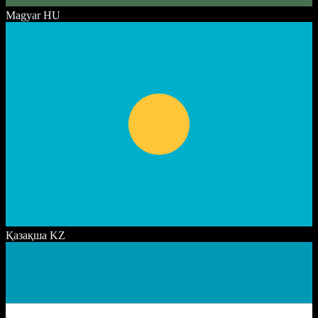
Magyar
HU
Қазақша
KZ