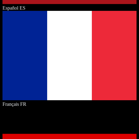
Español
ES
Français
FR