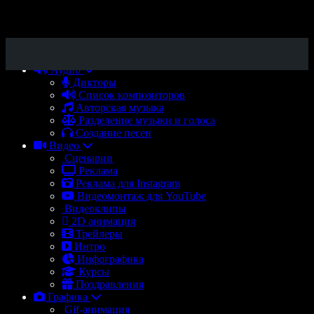
Аудио
Дикторы
Список композиторов
Авторская музыка
Разделение музыки и голоса
Создание песен
Видео
Сценарии
Реклама
Реклама для Instagram
Видеомонтаж для YouTube
Видеоклипы
2D анимация
Трейлеры
Интро
Инфографика
Курсы
Поздравления
Графика
Gif-анимация