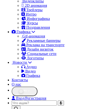
Видеоклипы
2D анимация
Трейлеры
Интро
Инфографика
Курсы
Поздравления
Графика
Gif-анимация
Рекламные баннеры
Реклама на транспорте
Дизайн визиток
Социальные сети
Логотипы
Новости
Аудио
Видео
Графика
Контакты
О нас
RU
Вход/Регистрация