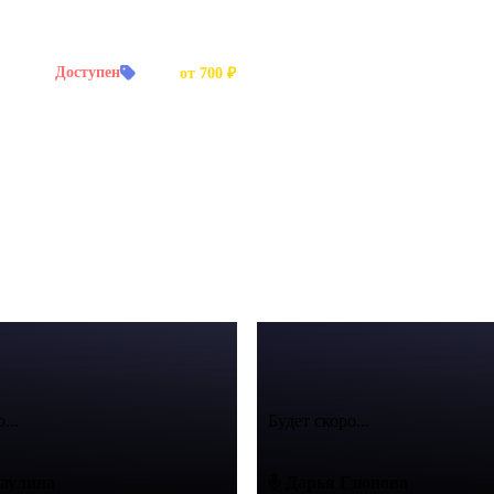
й заказ:
Доступен
Цена:
от 700 ₽
ивидуальный стиль и подход.
...
Будет скоро...
аулина
Дарья Гзюнова