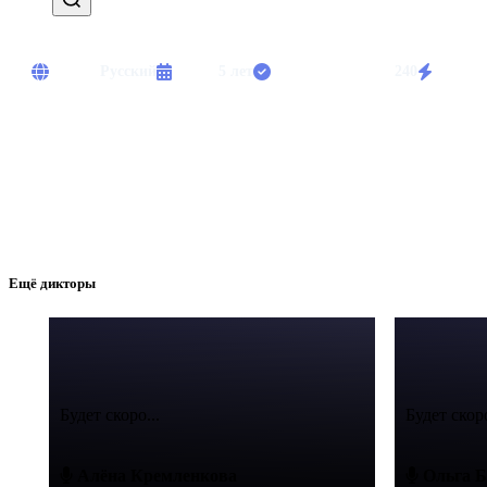
Языки:
Русский
Опыт:
5 лет
Выполнено работ:
240
Срочны
Креативный диктор. Озвучивание рекламы, аудиокниг, видео. Инд
Ещё дикторы
Будет скоро...
Будет скоро
Алёна Кремленкова
Ольга Б