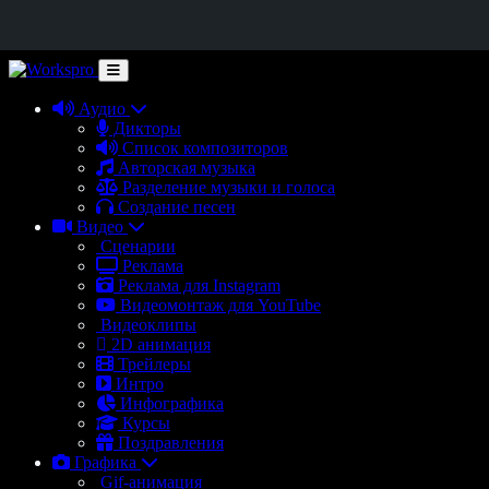
Аудио
Дикторы
Список композиторов
Авторская музыка
Разделение музыки и голоса
Создание песен
Видео
Сценарии
Реклама
Реклама для Instagram
Видеомонтаж для YouTube
Видеоклипы
2D анимация
Трейлеры
Интро
Инфографика
Курсы
Поздравления
Графика
Gif-анимация