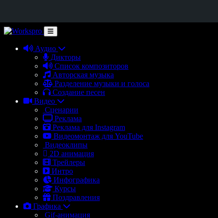
Аудио
Дикторы
Список композиторов
Авторская музыка
Разделение музыки и голоса
Создание песен
Видео
Сценарии
Реклама
Реклама для Instagram
Видеомонтаж для YouTube
Видеоклипы
2D анимация
Трейлеры
Интро
Инфографика
Курсы
Поздравления
Графика
Gif-анимация