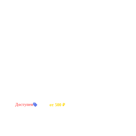
й заказ:
Доступен
Цена:
от 500 ₽
зируется на озвучивании рекламы, аудиокниг и корпоративных виде