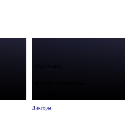
Будет скоро...
Ирина Лаврентьева
Дикторы