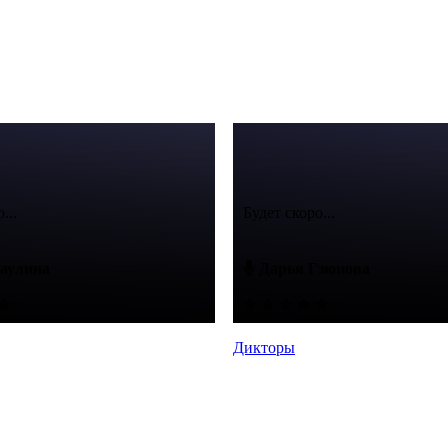
...
Будет скоро...
аулина
Дарья Гзюнова
Дикторы