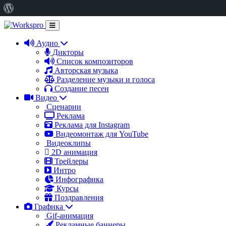
О
WordPress
Аудио
Дикторы
Список композиторов
Авторская музыка
Разделение музыки и голоса
Создание песен
Видео
Сценарии
Реклама
Реклама для Instagram
Видеомонтаж для YouTube
Видеоклипы
2D анимация
Трейлеры
Интро
Инфографика
Курсы
Поздравления
Графика
Gif-анимация
Рекламные баннеры