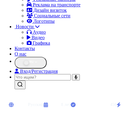
Реклама на транспорте
Дизайн визиток
Социальные сети
Логотипы
Новости
Аудио
Видео
Графика
Контакты
О нас
RU
Вход/Регистрация
Языки:
Русский
Опыт:
8 лет
Выполнено работ:
450
Срочны
Профессиональная диктор с опытом работы более 8 лет. Специали