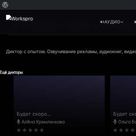
О
WordPress
АУДИО
Языки:
Русский
Опыт:
6 лет
Выполнено работ:
350
Диктор с опытом. Озвучивание рекламы, аудиокниг, виде
Ещё дикторы
Будет скоро...
Будет ско
Алёна Кремленкова
Ольга Б