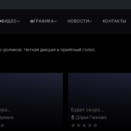
ВИДЕО
ГРАФИКА
НОВОСТИ
КОНТАКТЫ
Срочный заказ:
Доступен
Цена:
от 900 ₽
о-роликов. Четкая дикция и приятный голос.
ро...
Будет скоро...
аулина
Дарья Гзюнова